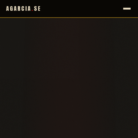
AGARCIA
.
SE